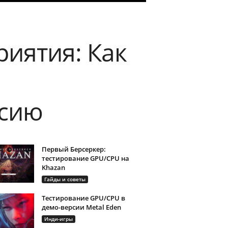
иятия: Как
ссию
Первый Берсеркер:
тестирование GPU/CPU на
Khazan
Гайды и советы
Тестирование GPU/CPU в
демо-версии Metal Eden
Инди-игры