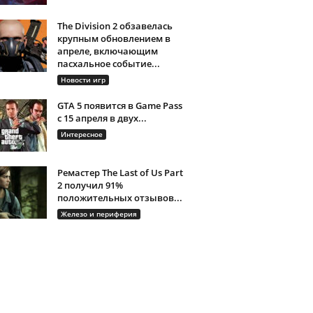
The Division 2 обзавелась
крупным обновлением в
апреле, включающим
пасхальное событие...
Новости игр
GTA 5 появится в Game Pass
с 15 апреля в двух...
Интересное
Ремастер The Last of Us Part
2 получил 91%
положительных отзывов...
Железо и периферия