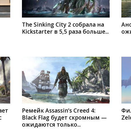
The Sinking City 2 собрала на
Ано
Kickstarter в 5,5 раза больше...
ожи
ает
Ремейк Assassin’s Creed 4:
Фил
с
Black Flag будет скромным —
Zel
ожидаются только...