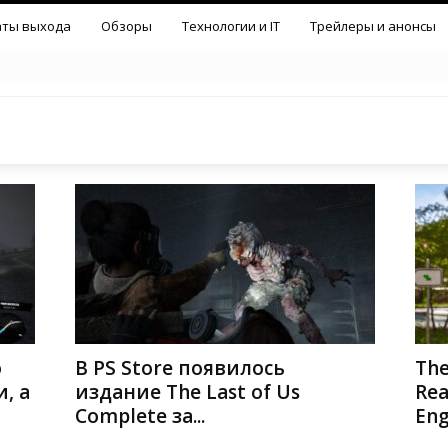
аты выхода
Обзоры
Технологии и IT
Трейлеры и анонсы
о
В PS Store появилось
The
, а
издание The Last of Us
Rea
Complete за...
Eng