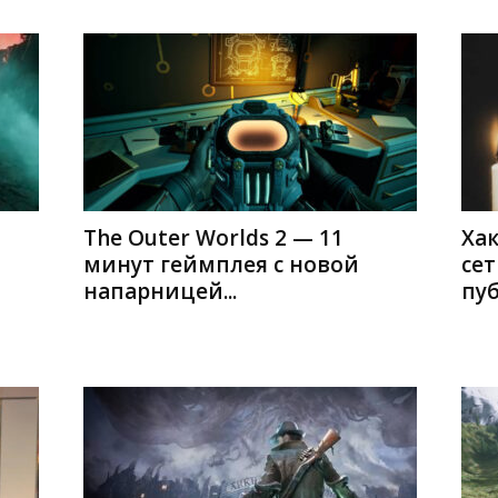
The Outer Worlds 2 — 11
Хак
минут геймплея с новой
сет
и
напарницей...
пу