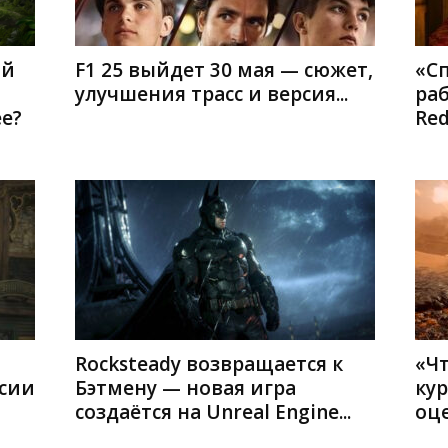
ий
F1 25 выйдет 30 мая — сюжет,
«С
улучшения трасс и версия...
раб
е?
Red
Rocksteady возвращается к
«Чт
рсии
Бэтмену — новая игра
кур
создаётся на Unreal Engine...
оце