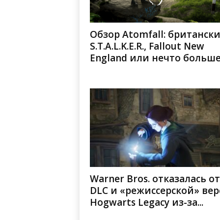
Обзор Atomfall: британск
S.T.A.L.K.E.R., Fallout New
England или нечто больше
Warner Bros. отказалась от
DLC и «режиссерской» ве
Hogwarts Legacy из-за...